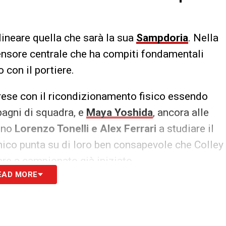
ineare quella che sarà la sua
Sampdoria
. Nella
ifensore centrale che ha compiti fondamentali
 con il portiere.
prese con il ricondizionamento fisico essendo
mpagni di squadra, e
Maya Yoshida
, ancora alle
ono
Lorenzo Tonelli e Alex Ferrari
a studiare il
nico punta su di loro ben consapevole che Colley
are a campionato già iniziato.
EAD MORE
S