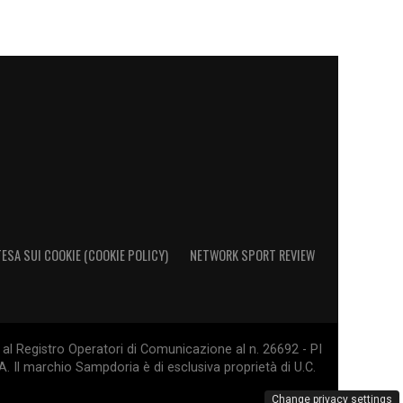
ESA SUI COOKIE (COOKIE POLICY)
NETWORK SPORT REVIEW
al Registro Operatori di Comunicazione al n. 26692 - PI
. Il marchio Sampdoria è di esclusiva proprietà di U.C.
Change privacy settings