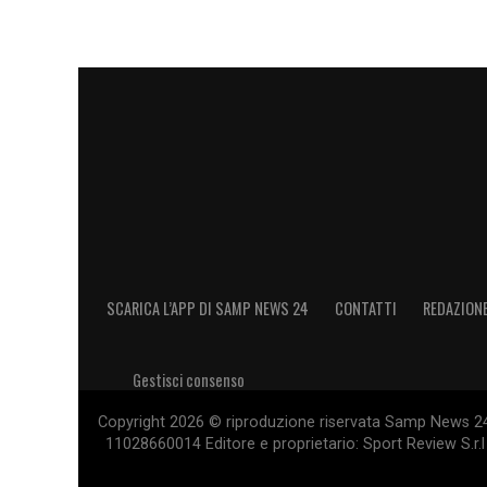
SCARICA L’APP DI SAMP NEWS 24
CONTATTI
REDAZION
Gestisci consenso
Copyright 2026 © riproduzione riservata Samp News 24 -
11028660014 Editore e proprietario: Sport Review S.r.l