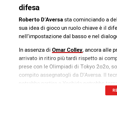
difesa
Roberto D’Aversa
sta cominciando a del
sua idea di gioco un ruolo chiave è il d
nell’impostazione dal basso e nel dialogo
In assenza di
Omar Colley
, ancora alle 
arrivato in ritiro più tardi rispetto ai co
prese con le Olimpiadi di Tokyo 2o2o, s
compito assegnatogli da D’Aversa. Il tec
potrebbe partire e Yoshida potrebbe torn
R
LA PLAYLIST DELLE NOSTRE TOP NEW