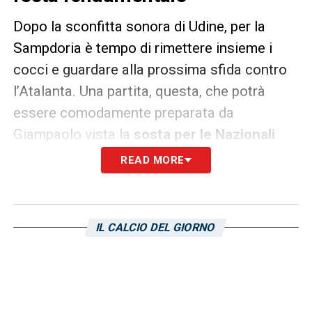
Dopo la sconfitta sonora di Udine, per la
Sampdoria è tempo di rimettere insieme i
cocci e guardare alla prossima sfida contro
l’Atalanta. Una partita, questa, che potrà
essere comodamente preparata da
Giampaolo vista la
sosta per le Nazionali
che fermerà il campionato questa domenica.
READ MORE
Sosta che, però, porterà via più di qualche
giocatore al tecnico blucerchiato.
Nonostante le tante cessioni estive –
IL CALCIO DEL GIORNO
Schick, Skriniar, Muriel, Fernandes -, infatti, i
nuovi arrivati sono allo stesso modo
giocatori sui quali i rispettivi Paesi puntano
molto, e che dunque ad ogni pausa volano