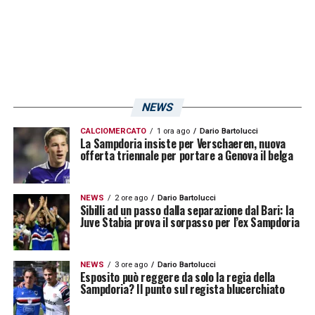
lontano da Bogliasco per rispondere
presente alle convocazioni. Non sono pochi,
peraltro, i
nomi cambiati nel giro di un anno
,
basta dare un occhio alle convocazioni
arrivate in sede ad ottobre 2016 per
NEWS
rendersene conto.
CALCIOMERCATO
1 ora ago
Dario Bartolucci
La Sampdoria insiste per Verschaeren, nuova
offerta triennale per portare a Genova il belga
Quest’anno le chiamate hanno interessato,
fra Nazionali maggiori e giovanili,
7
NEWS
2 ore ago
Dario Bartolucci
giocatori
:
Krapikas
(Lituania U19),
Bonazzoli
Sibilli ad un passo dalla separazione dal Bari: la
Juve Stabia prova il sorpasso per l’ex Sampdoria
(Italia U20),
Linetty
e
Bereszynski
(Polonia),
Zapata
(Colombia),
Andersen
(Danimarca
NEWS
3 ore ago
Dario Bartolucci
U21) e
Kownacki
(Polonia U21). Moltissimi
Esposito può reggere da solo la regia della
Sampdoria? Il punto sul regista blucerchiato
giovani dunque – 5 su 7 convocati da
Nazionali giovanili -, meno giocatori esperti: