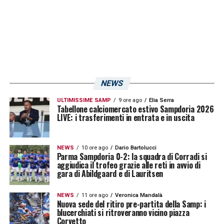
sostenibile nel lungo periodo.
LA PLAYLIST DELLE NOSTRE TOP NEWS
NEWS
ULTIMISSIME SAMP
9 ore ago
Elia Serra
Tabellone calciomercato estivo Sampdoria 2026
LIVE: i trasferimenti in entrata e in uscita
NEWS
10 ore ago
Dario Bartolucci
Parma Sampdoria 0-2: la squadra di Corradi si
aggiudica il trofeo grazie alle reti in avvio di
gara di Abildgaard e di Lauritsen
NEWS
11 ore ago
Veronica Mandalà
Nuova sede del ritiro pre-partita della Samp: i
blucerchiati si ritroveranno vicino piazza
Corvetto