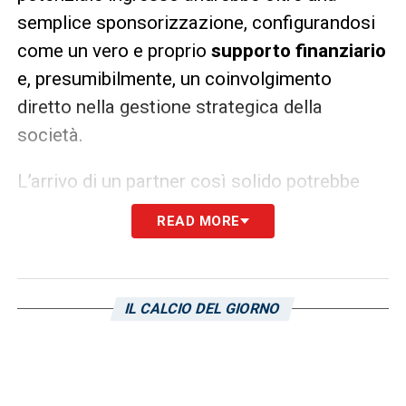
semplice sponsorizzazione, configurandosi
come un vero e proprio
supporto finanziario
e, presumibilmente, un coinvolgimento
diretto nella gestione strategica della
società.
L’arrivo di un partner così solido potrebbe
infondere nuova fiducia nell’ambiente
READ MORE
sampdoriano, permettendo al club di
affrontare la prossima stagione con
maggiore serenità economica, nonostante il
IL CALCIO DEL GIORNO
budget ridotto. La presenza di Furstenberg
potrebbe anche aprire nuove opportunità per
lo sviluppo del club, sia a livello sportivo che
strutturale, ponendo le basi per una crescita