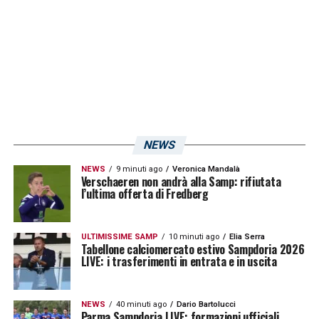
presidente
Marco Lanna
, il vicepresidente
Antonio Romei
, i dirigenti
Carlo
Osti
e
Daniele Faggiano
e Giampaolo. L’obiettivo
del club è quello di fare quadrato intorno al
tecnico e capire quali sono le prospettive
della squadra. La sosta servirà a rimettere le
cose a posto. E poi, una volta terminata la
NEWS
partita col Monza, si tireranno nuovamente
NEWS
9 minuti ago
Veronica Mandalà
le somme.
Verschaeren non andrà alla Samp: rifiutata
l’ultima offerta di Fredberg
LA PLAYLIST DELLE NOSTRE TOP NEWS
ULTIMISSIME SAMP
10 minuti ago
Elia Serra
Tabellone calciomercato estivo Sampdoria 2026
LIVE: i trasferimenti in entrata e in uscita
NEWS
40 minuti ago
Dario Bartolucci
Parma Sampdoria LIVE: formazioni ufficiali,