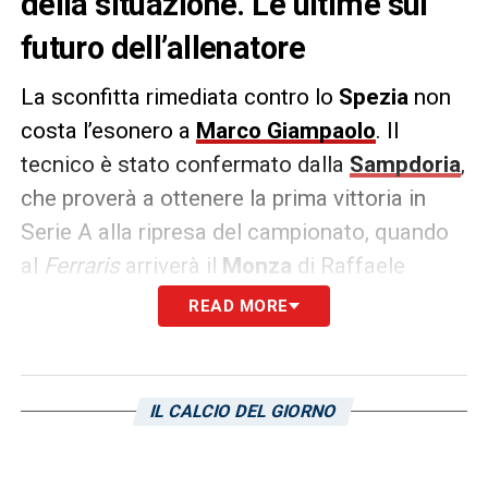
della situazione. Le ultime sul
futuro dell’allenatore
La sconfitta rimediata contro lo
Spezia
non
costa l’esonero a
Marco Giampaolo
. Il
tecnico è stato confermato dalla
Sampdoria
,
che proverà a ottenere la prima vittoria in
Serie A alla ripresa del campionato, quando
al
Ferraris
arriverà il
Monza
di Raffaele
Palladino. Il bottino di due punti in sette
READ MORE
partite non soddisfa certamente la società
blucerchiata, la quale però crede nel lavoro
finora svolto dal proprio allenatore.
IL CALCIO DEL GIORNO
Martedì ci sarà comunque un incontro tra il