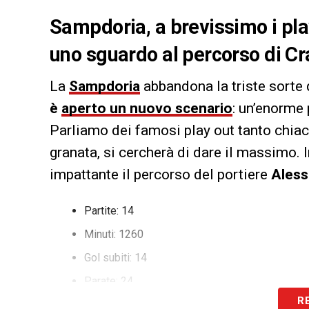
Sampdoria, a brevissimo i pla
uno sguardo al percorso di Cra
La
Sampdoria
abbandona la triste sorte 
è
aperto un nuovo scenario
: un’enorme 
Parliamo dei famosi play out tanto chiac
granata, si cercherà di dare il massimo. 
impattante il percorso del portiere
Aless
Partite: 14
Minuti: 1260
Gol subiti: 14
Parate: 24
R
Passaggi riusciti: 61% (234 riusciti – 145 falliti