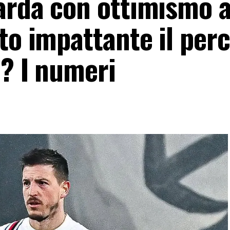
arda con ottimismo a
to impattante il per
o? I numeri