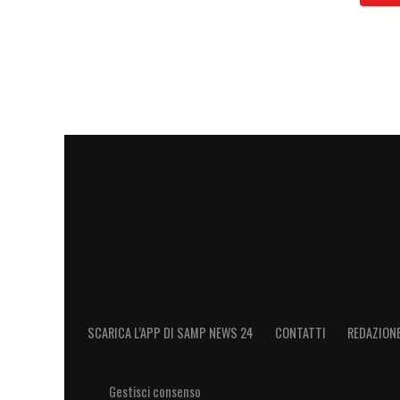
Duelli vinti: 100% (4 vinti – 0 persi)
Falli fatti: 0
Falli subiti: 0
Cartellini gialli: 3
Cartellini rossi: 0.
LA PLAYLIST DELLE NOSTRE TOP NEW
SCARICA L’APP DI SAMP NEWS 24
CONTATTI
REDAZION
Gestisci consenso