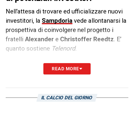
Nell’attesa di trovare ed ufficializzare nuovi
investitori, la
Sampdoria
vede allontanarsi la
prospettiva di coinvolgere nel progetto i
fratelli
Alexander
e
Christoffer Reedtz
. E’
quanto sostiene
Telenord
.
«
Non sembrano invece essere venuti a
READ MORE
Genova domenica scorsa nelle vesti di
potenziali investitori i fratelli Alexander e
Christoffer Reedtz, amici personali di Matteo
IL CALCIO DEL GIORNO
Manfredi anche al di fuori degli interessi
calcistici (possiedono un club nella quarta
serie inglese e una creato una start up sul
modello della chiavarese Wyscout)
» si legge