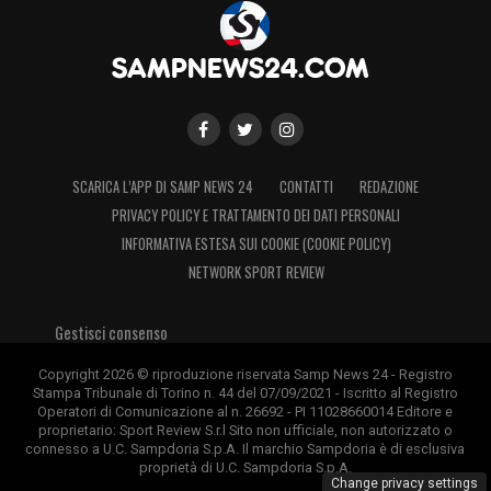
chirurgico, poi Immobile che firma una
personale doppietta.
45’+2′ Termina qui la sfida tra Sampdoria e
Lazio
SCARICA L’APP DI SAMP NEWS 24
CONTATTI
REDAZIONE
44′ Due minuti di recupero
PRIVACY POLICY E TRATTAMENTO DEI DATI PERSONALI
INFORMATIVA ESTESA SUI COOKIE (COOKIE POLICY)
36′ Bonazzoli cerca la rete del 3-1 con un
NETWORK SPORT REVIEW
tiro dalla lunga distanza: palla fuori di
pochissimo alla sinistra di Strakosha
Gestisci consenso
Copyright 2026 © riproduzione riservata Samp News 24 - Registro
34′ Audero è l’unico a salvarsi: ancora una
Stampa Tribunale di Torino n. 44 del 07/09/2021 - Iscritto al Registro
Operatori di Comunicazione al n. 26692 - PI 11028660014 Editore e
straordinaria parata sul destro violento di
proprietario: Sport Review S.r.l Sito non ufficiale, non autorizzato o
connesso a U.C. Sampdoria S.p.A. Il marchio Sampdoria è di esclusiva
Correa
proprietà di U.C. Sampdoria S.p.A.
Change privacy settings