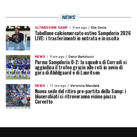
di Parma e Peretti di Verona.
Quarto
ufficiale
: Serra di Torino.
VAR
: Banti di
NEWS
Livorno.
AVAR
: Tolfo di Pordenone.
ULTIMISSIME SAMP
9 ore ago
Elia Serra
Tabellone calciomercato estivo Sampdoria 2026
NOTE
: ammoniti al 21′ p.t. Lazzari, al 25′ p.t.
LIVE: i trasferimenti in entrata e in uscita
Ekdal, al 43′ p.t. Acerbi e al 14′ s.t. Murru;
recupero 2′ p.t. e 2′ s.t.
NEWS
9 ore ago
Dario Bartolucci
Parma Sampdoria 0-2: la squadra di Corradi si
aggiudica il trofeo grazie alle reti in avvio di
gara di Abildgaard e di Lauritsen
Sampdoria-Lazio: diretta live e
sintesi
NEWS
11 ore ago
Veronica Mandalà
Nuova sede del ritiro pre-partita della Samp: i
blucerchiati si ritroveranno vicino piazza
SINTESI SECONDO TEMPO –
Non c’è
Corvetto
spazio per la reazione della Sampdoria. La
Lazio rientra dagli spogliatoi più spietata che
mai e chiude i conti tra il 12′ e il 17′ della
ripresa: prima l’ex Correa con un diagonale