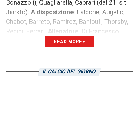
Bonazzoli), Quagliarella, Caprari (dal 21′ s.t.
Jankto).
A disposizione
: Falcone, Augello,
Chabot, Barreto, Ramirez, Bahlouli, Thorsby,
Regini, Ferrari.
Allenatore
: Di Francesco.
READ MORE
LAZIO (3-5-2)
: Strakosha; Luiz Felipe, Acerbi
(dal 25′ s.t. Vavro), Radu; Lazzari (dal 20′ s.t.
Marusic), Milinkovic-Savic (dal 32′ s.t.
IL CALCIO DEL GIORNO
Cataldi), Parolo, Luis Alberto, Lulic; Correa
Immobile.
A disposizione
: Guerrieri, Proto,
Patric, Lucas Leiva, Berisha, Bastos,
Caicedo, Anderson, Adekanye.
Allenatore
:
Inzaghi.
ARBITRO
: Rocchi di Firenze.
Assistenti
: Meli