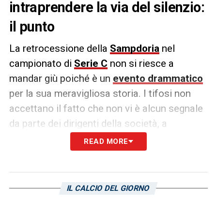
intraprendere la via del silenzio:
il punto
La retrocessione della
Sampdoria
nel
campionato di
Serie C
non si riesce a
mandar giù poiché è un
evento drammatico
per la sua meravigliosa storia. I tifosi non
accettano il fatto che non vi è alcun segnale
da parte dei dirigenti della società, a
segnalarlo l’edizione odierna de
Il Secolo
READ MORE
XIX
. Ammontano a cinque i giorni trascorsi
dalla triste e sconcertante notizia e il
presidente
Matteo Manfredi
non si è fatto
IL CALCIO DEL GIORNO
vivo. Il club ha emesso, in compenso, un
comunicato privo di firma che ha suscitato