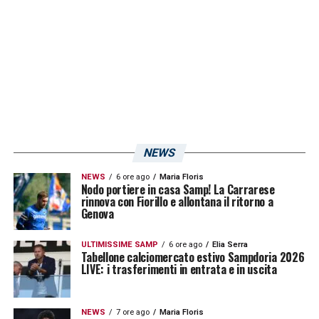
opinioni contrastanti tra il popolo
blucerchiato. Data la situazione è
comprensibile il fatto che la dirigenza non
riesca a trovare le parole opportune.
LA PLAYLIST DELLE NOSTRE TOP NEWS
NEWS
NEWS
6 ore ago
Maria Floris
Nodo portiere in casa Samp! La Carrarese
rinnova con Fiorillo e allontana il ritorno a
Genova
ULTIMISSIME SAMP
6 ore ago
Elia Serra
Tabellone calciomercato estivo Sampdoria 2026
LIVE: i trasferimenti in entrata e in uscita
NEWS
7 ore ago
Maria Floris