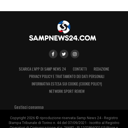
SCARICA L’APP DI SAMP NEWS 24
CONTATTI
REDAZIONE
PRIVACY POLICY E TRATTAMENTO DEI DATI PERSONALI
INFORMATIVA ESTESA SUI COOKIE (COOKIE POLICY)
NETWORK SPORT REVIEW
Gestisci consenso
Copyright 2026 © riproduzione riservata Samp News 24 - Registro
Stampa Tribunale di Torino n. 44 del 07/09/2021 - Iscritto al Registro
Operatori di Comunicazione al n. 26692 - PI 11028660014 Editore e