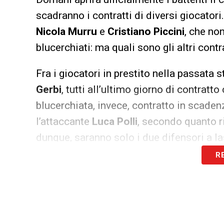
scadranno i contratti di diversi giocatori
Nicola Murru
e
Cristiano Piccini
, che no
blucerchiati: ma quali sono gli altri cont
Fra i giocatori in prestito nella passata 
Gerbi
, tutti all’ultimo giorno di contratt
blucerchiata, invece, contratto in scaden
l’attaccante
Luca Polli
, secondo quanto r
dunque, saranno solo i due difensori a l
R
LA PLAYLIST DELLE NOSTRE TOP NEW