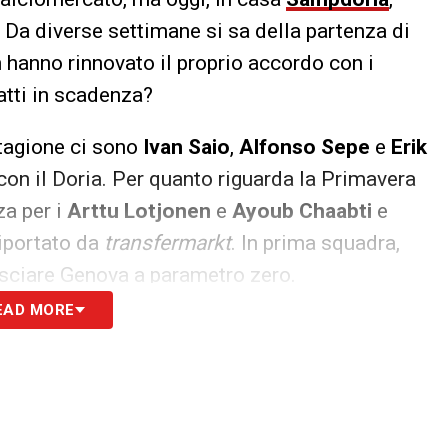
. Da diverse settimane si sa della partenza di
n hanno rinnovato il proprio accordo con i
ratti in scadenza?
stagione ci sono
Ivan Saio
,
Alfonso Sepe
e
Erik
o con il Doria. Per quanto riguarda la Primavera
za per i
Arttu Lotjonen
e
Ayoub Chaabti
e
iportato da
transfermarkt
. In prima squadra,
asciare Genova a parametro zero.
EAD MORE
S