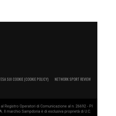
ESA SUI COOKIE (COOKIE POLICY)
NETWORK SPORT REVIEW
al Registro Operatori di Comunicazione al n. 26692 - PI
. Il marchio Sampdoria è di esclusiva proprietà di U.C.