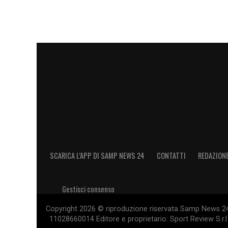
SCARICA L’APP DI SAMP NEWS 24
CONTATTI
REDAZION
Gestisci consenso
Copyright 2026 © riproduzione riservata Samp News 24 -
11028660014 Editore e proprietario: Sport Review S.r.l