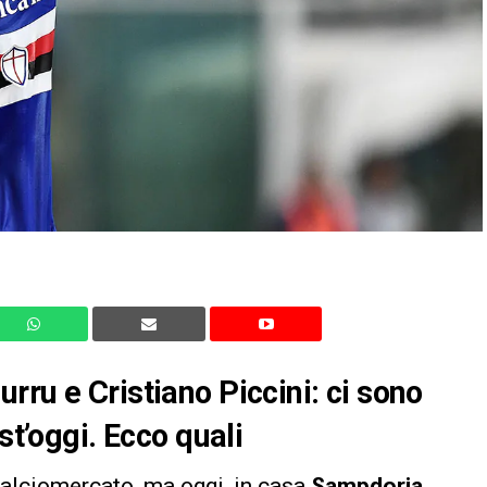
rru e Cristiano Piccini: ci sono
st’oggi. Ecco quali
 calciomercato, ma oggi, in casa
Sampdoria
,