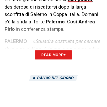
desiderosa di riscattarsi dopo la larga
sconfitta di Salerno in Coppa Italia. Domani
c’è la sfida al forte
Palermo
. Così
Andrea
Pirlo
in conferenza stampa.
PALERMO
– «
Squadra costruita per cercare
di andare in Serie A hanno speso parecchio
READ MORE
quest’estate con l’obiettivo di salire. Sono
un’ottima squadra, ma non noi non abbiamo
paura andremo a giocarci la nostra partita
perché comunque anche noi siamo una
IL CALCIO DEL GIORNO
squadra di valori che piano piano stiamo
cercando di far vedere le nostre qualità e
quindi affronteremo a viso aperto perché le