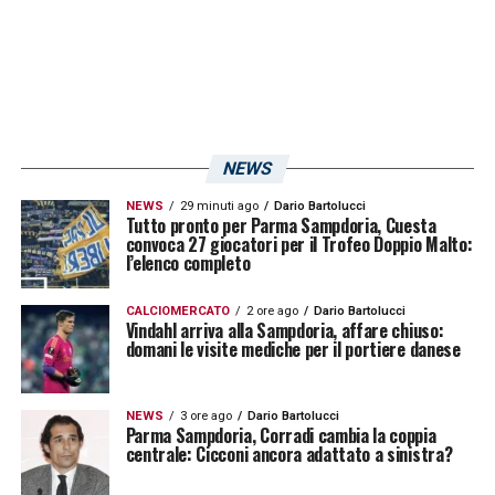
possibilità ci sono, perché nella testa dei
giocatori c’è grande tranquillità, ma anche
consapevolezza che è una partita
fondamentale
».
NEWS
LA PLAYLIST DELLE NOSTRE TOP NEWS
NEWS
29 minuti ago
Dario Bartolucci
Tutto pronto per Parma Sampdoria, Cuesta
convoca 27 giocatori per il Trofeo Doppio Malto:
l’elenco completo
CALCIOMERCATO
2 ore ago
Dario Bartolucci
Vindahl arriva alla Sampdoria, affare chiuso:
domani le visite mediche per il portiere danese
NEWS
3 ore ago
Dario Bartolucci
Parma Sampdoria, Corradi cambia la coppia
centrale: Cicconi ancora adattato a sinistra?