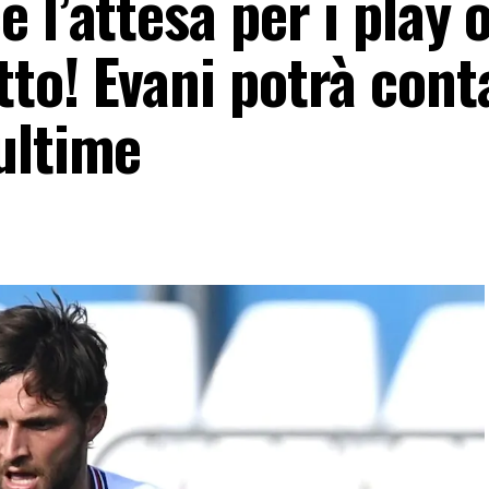
 l’attesa per i play 
to! Evani potrà cont
ultime