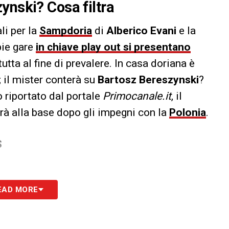
ynski? Cosa filtra
li per la
Sampdoria
di
Alberico Evani
e la
pie gare
in chiave play out si presentano
utta al fine di prevalere. In casa doriana è
; il mister conterà su
Bartosz Bereszynski
?
 riportato dal portale
Primocanale.it
, il
erà alla base dopo gli impegni con la
Polonia
.
S
EAD MORE