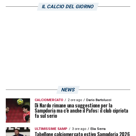
l’allenamento di rifinitura direttamente a
IL CALCIO DEL GIORNO
Marassi
. Un’iniziativa che evoca le
atmosfere delle grandi notti europee,
pensata per immergere i giocatori
nell’ambiente dello stadio e farli calare fin da
subito nel clima della partita che li attende.
Sarà un’occasione per affinare gli ultimi
dettagli, consolidare gli schemi e caricare al
massimo la squadra in vista di un
appuntamento che vale un’intera stagione.
NEWS
CALCIOMERCATO
2 ore ago
Dario Bartolucci
LA PLAYLIST DELLE NOSTRE TOP NEWS
Di Nardo rimane una suggestione per la
Sampdoria ma c’è anche il Pafos: il club cipriota
fa sul serio
ULTIMISSIME SAMP
3 ore ago
Elia Serra
Tabellone calciomercato estivo Sampdoria 2026