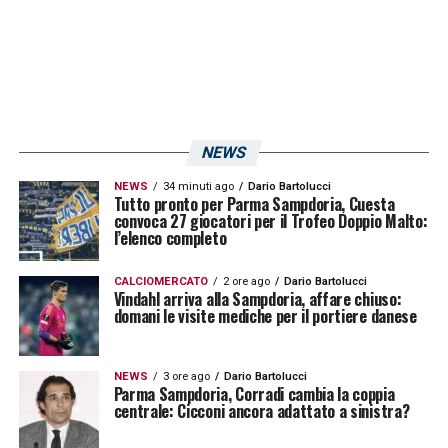
autosostenersi, è fondamentale. Siamo così
arrivati, lo scorso anno, a trovare una rosa e,
soprattutto, un undici iniziale, composti per
larga parte di stranieri, che fossero dell’Est
europeo o sudamericani. Gli unici italiani in
NEWS
campo, fra i titolari della scorsa stagione,
NEWS
34 minuti ago
Dario Bartolucci
Tutto pronto per Parma Sampdoria, Cuesta
sono stati i portieri Viviano e Puggioni,
convoca 27 giocatori per il Trofeo Doppio Malto:
l’elenco completo
Regini, Sala e Quagliarella. Quest’anno però,
le cose sembrerebbero cambiare
CALCIOMERCATO
2 ore ago
Dario Bartolucci
Vindahl arriva alla Sampdoria, affare chiuso:
decisamente.
domani le visite mediche per il portiere danese
Fra il rientro dei prestiti e l’acquisto di nuovi
NEWS
3 ore ago
Dario Bartolucci
giocatori, la Sampdoria ha infatti inserito
in
Parma Sampdoria, Corradi cambia la coppia
centrale: Cicconi ancora adattato a sinistra?
rosa ben più italiani
in questa stagione. Dal
Crotone e dal Pescara sono tornati,