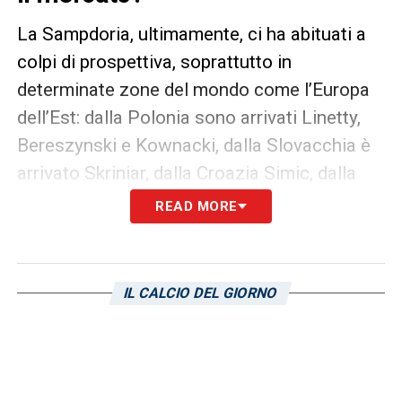
La Sampdoria, ultimamente, ci ha abituati a
colpi di prospettiva, soprattutto in
determinate zone del mondo come l’Europa
dell’Est: dalla Polonia sono arrivati Linetty,
Bereszynski e Kownacki, dalla Slovacchia è
arrivato Skriniar, dalla Croazia Simic, dalla
Repubblica Ceca Schick. L’acquisto di
READ MORE
giocatori provenienti da campionati di
secondo livello è certamente conveniente,
perché permette di spendere meno,
IL CALCIO DEL GIORNO
acquistando potenziali campioni da
rivendere a prezzi ben maggiorati, una
politica che per una società come la
Sampdoria, che deve economicamente