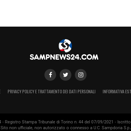
 di Sampdoria-Spal!
 del primo tempo
-Spal.
un fallo non concesso, ammonizione sacrosanta
E
PRIVACY POLICY E TRATTAMENTO DEI DATI PERSONALI
INFORMATIVA EST
pdoria: strepitosa la parata di Viviano sul colpo
 netto ritardo su Grassi
 Registro Stampa Tribunale di Torino n. 44 del 07/09/2021 - Iscritto 
 Sito non ufficiale, non autorizzato o connesso a U.C. Sampdoria S.p.A