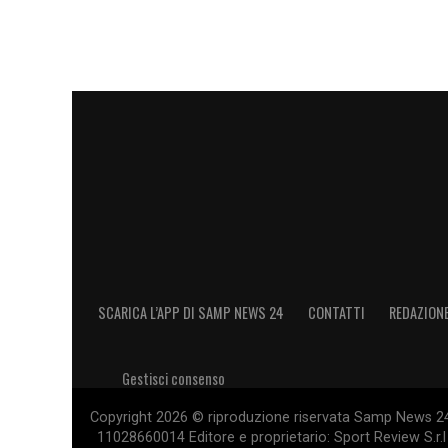
non viene accontentato
1′ Si riparte: comincia il secondo tempo
Sampdoria-Spal: gli episodi dubbi
45′ Termina il primo tempo di Sampdoria
39′ Ramirez eccede nelle proteste per 
per l’uruguaiano
SCARICA L’APP DI SAMP NEWS 24
CONTATTI
REDAZION
35′ La Goal Line Technology salva la Sam
di testa di Felipe
Gestisci consenso
15′ Giusto invece il giallo per Barreto, in
Copyright 2026 © riproduzione riservata Samp News 24 -
11028660014 Editore e proprietario: Sport Review S.r.l