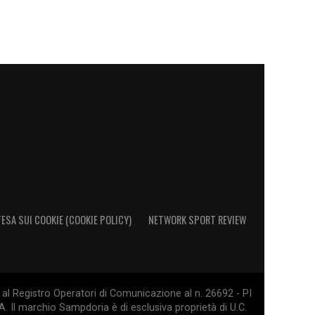
ESA SUI COOKIE (COOKIE POLICY)
NETWORK SPORT REVIEW
al Registro Operatori di Comunicazione al n. 26692 - PI
. Il marchio Sampdoria è di esclusiva proprietà di U.C.