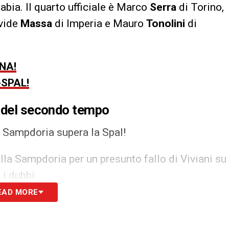
bia. Il quarto ufficiale è Marco
Serra
di Torino,
avide
Massa
di Imperia e Mauro
Tonolini
di
NA!
-SPAL!
i del secondo tempo
a Sampdoria supera la Spal!
alla Sampdoria per un presunto fallo di Viviani su
 i dubbi
EAD MORE
 scivolata, ammonizione giusta
uagliarella, che chiede l’estrazione del giallo ma