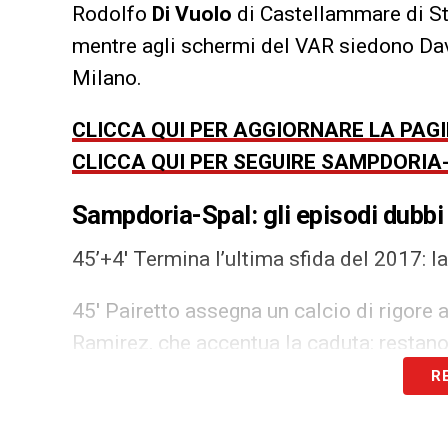
Rodolfo
Di Vuolo
di Castellammare di Sta
mentre agli schermi del VAR siedono D
Milano.
CLICCA QUI PER AGGIORNARE LA PAGI
CLICCA QUI PER SEGUIRE SAMPDORIA
Sampdoria-Spal: gli episodi dubb
45’+4′ Termina l’ultima sfida del 2017: l
45′ Pairetto assegna un calcio di rigore 
Ramirez, che accentua la caduta: restano
R
20′ Folle intervento di Sala su Grassi in
15′ Gomito alto di Felipe sulla testa di Q