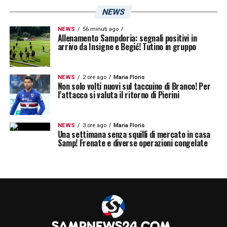
NEWS
NEWS
56 minuti ago
Allenamento Sampdoria: segnali positivi in
arrivo da Insigne e Begić! Tutino in gruppo
NEWS
2 ore ago
Maria Floris
Non solo volti nuovi sul taccuino di Branco! Per
l’attacco si valuta il ritorno di Pierini
U
n post condiviso da Morten Thorsby (@mortenthorsby)
NEWS
3 ore ago
Maria Floris
Una settimana senza squilli di mercato in casa
Samp! Frenate e diverse operazioni congelate
LA PLAYLIST DELLE NOSTRE TOP NEWS