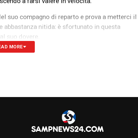
uscendo a farsi valere in velocità.
el suo compagno di reparto e prova a metterci il
 abbastanza nitida: è sfortunato in questa
al suo dovere.
EAD MORE
que, pur soffrendo in velocità. Fa
 raramente l’affondo sulla fascia nella prima
 si aprono prova a essere più incisivo, ma non
e che sblocca il risultato, poi fa schermo
 pressing asfissiante di Baselli. È il solito
n si fa mai sfuggire un pallone.
on riesce mai a essere preciso in fase di