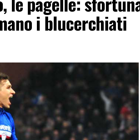
 le pagelle: sfortun
mano i blucerchiati