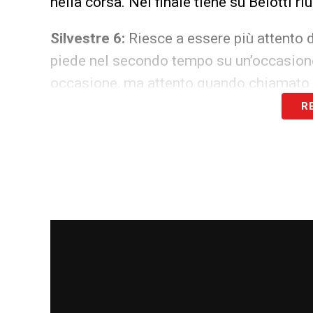
nella corsa. Nel finale tiene su Belotti ri
Silvestre 6:
Riesce a essere più attento d
piede nel secondo tempo su un’occasione
occasione, ma attento quando chiamato 
R
Murru 6:
Regge discretamente su Iago Fal
contenimento senza esagerare e provando
frazione. Nella ripresa con gli spazi che
serve, come il suo dirimpettaio.
Torreira 6,5
: Pennella un’ottima punizion
davanti alla difesa cercando di aggirare il
motorino instancabile della mediana e no
Barreto 5,5
: Rischia troppo in difesa e n