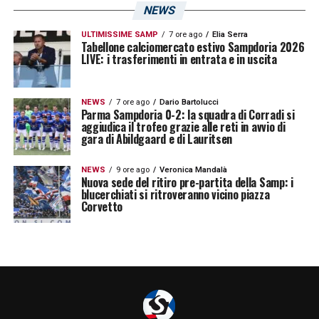
e rinvigorita dalle prestazioni inanellate fino
NEWS
a questo momento. Dopo una vittoria così
ULTIMISSIME SAMP
7 ore ago
Elia Serra
importante, i presupposti per dare continuità
Tabellone calciomercato estivo Sampdoria 2026
LIVE: i trasferimenti in entrata e in uscita
sono ben chiari.
NEWS
7 ore ago
Dario Bartolucci
LA PLAYLIST DELLE NOSTRE TOP NEWS
Parma Sampdoria 0-2: la squadra di Corradi si
aggiudica il trofeo grazie alle reti in avvio di
gara di Abildgaard e di Lauritsen
NEWS
9 ore ago
Veronica Mandalà
Nuova sede del ritiro pre-partita della Samp: i
blucerchiati si ritroveranno vicino piazza
Corvetto