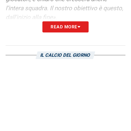
l’intera squadra. Il nostro obiettivo è questo,
dall’inizio alla fine»
.
READ MORE
L’allenatore dell’Under 15 ha voluto gettare le
basi su quella che sarà l’annata dei suoi
ragazzi, utilizzando tre termini fondamentali:
IL CALCIO DEL GIORNO
ambizioni, crescita, individui. L’obiettivo,
sicuramente, è quello di condurre ogni
singolo giocatore ad un livello superiore, di
conseguenza evidenziare al termine del
campionato una crescita collettiva.
Pronunciata anche la parola finali. L’ultimo
atto della competizione è un obiettivo per
una squadra che sogna in grande, rigenerata