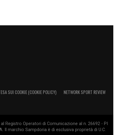
ESA SUI COOKIE (COOKIE POLICY)
NETWORK SPORT REVIEW
al Registro Operatori di Comunicazione al n. 26692 - PI
. Il marchio Sampdoria è di esclusiva proprietà di U.C.