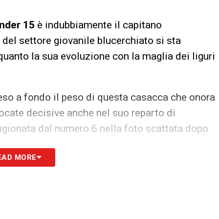
nder 15
è indubbiamente il capitano
e del settore giovanile blucerchiato si sta
anto la sua evoluzione con la maglia dei liguri
eso a fondo il peso di questa casacca che onora
giocate decisive anche nel suo reparto di
rigionata dal numero 6 nella foto scattata dopo
EAD MORE