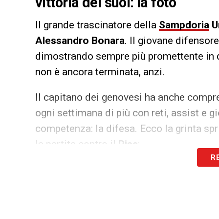
vittoria dei suoi: la foto
Il grande trascinatore della
Sampdoria
U
Alessandro Bonara
. Il giovane difensor
dimostrando sempre più promettente in qu
non è ancora terminata, anzi.
Il capitano dei genovesi ha anche compr
ogni settimana di più con reti, assist e 
competenza: la difesa. Ecco la grinta sp
la partita contro il
Pisa
:
R