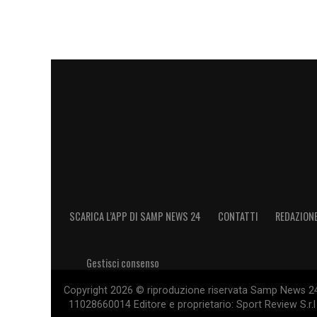
SCARICA L’APP DI SAMP NEWS 24
CONTATTI
REDAZION
Gestisci consenso
Copyright 2026 © riproduzione riservata Samp News 24 -
11028660014 Editore e proprietario: Sport Review S.r.l