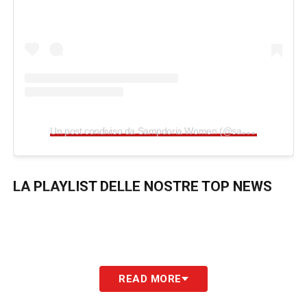
U
n post condiviso da Sampdoria Women (@sampwomen)
LA PLAYLIST DELLE NOSTRE TOP NEWS
READ MORE