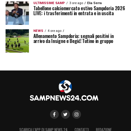
ULTIMISSIME SAMP
3 ore ago
Elia Serra
Tabellone calciomercato estivo Sampdoria 2026
LIVE: i trasferimenti in entrata e in uscita
NEWS
4 ore ago
Allenamento Sampdoria: segnali positivi in
arrivo da Insigne e Begić! Tutino in gruppo
SCARICA L’APP DI SAMP NEWS 24
CONTATTI
REDAZIONE