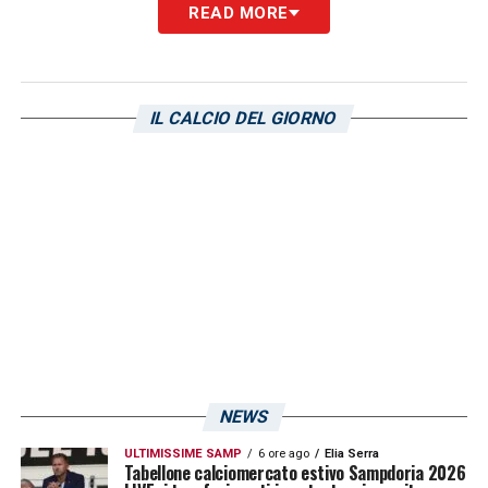
READ MORE
U
n post condiviso da U.C. Sampdoria (@sampdoria)
IL CALCIO DEL GIORNO
LA PLAYLIST DELLE NOSTRE TOP NEWS
NEWS
ULTIMISSIME SAMP
6 ore ago
Elia Serra
Tabellone calciomercato estivo Sampdoria 2026