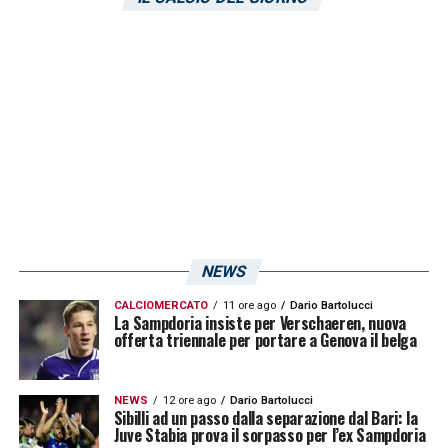
Visualizza questo post su Instagram
NEWS
CALCIOMERCATO
11 ore ago
Dario Bartolucci
La Sampdoria insiste per Verschaeren, nuova
offerta triennale per portare a Genova il belga
Un post condiviso da sabri (@sabrinaa.nespolo)
NEWS
12 ore ago
Dario Bartolucci
Sibilli ad un passo dalla separazione dal Bari: la
Juve Stabia prova il sorpasso per l’ex Sampdoria
LA PLAYLIST DELLE NOSTRE TOP NEWS