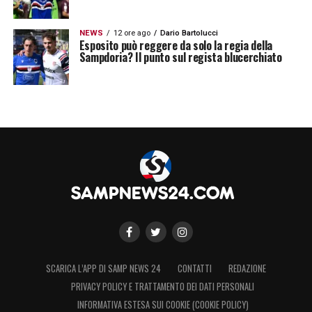
NEWS
12 ore ago
Dario Bartolucci
Esposito può reggere da solo la regia della
Sampdoria? Il punto sul regista blucerchiato
SCARICA L’APP DI SAMP NEWS 24
CONTATTI
REDAZIONE
PRIVACY POLICY E TRATTAMENTO DEI DATI PERSONALI
INFORMATIVA ESTESA SUI COOKIE (COOKIE POLICY)