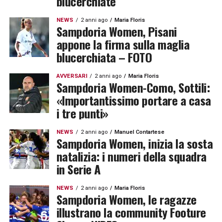
blucerchiate
NEWS
2 anni ago
Maria Floris
Sampdoria Women, Pisani
appone la firma sulla maglia
blucerchiata – FOTO
AVVERSARI
2 anni ago
Maria Floris
Sampdoria Women-Como, Sottili:
«Importantissimo portare a casa
i tre punti»
NEWS
2 anni ago
Manuel Contartese
Sampdoria Women, inizia la sosta
natalizia: i numeri della squadra
in Serie A
NEWS
2 anni ago
Maria Floris
Sampdoria Women, le ragazze
illustrano la community Footure