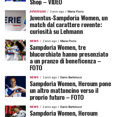
Shop – VIDEO
AVVERSARI
2 anni ago
Maria Floris
Juventus-Sampdoria Women, un
match dal carattere rovente:
curiosità su Lehmann
NEWS
2 anni ago
Maria Floris
Sampdoria Women, tre
blucerchiate hanno presenziato
a un pranzo di beneficenza –
FOTO
NEWS
2 anni ago
Dario Bartolucci
Sampdoria Women, Heroum pone
un altro mattoncino verso il
proprio futuro – FOTO
NEWS
2 anni ago
Dario Bartolucci
Sampdoria Women, Heroum