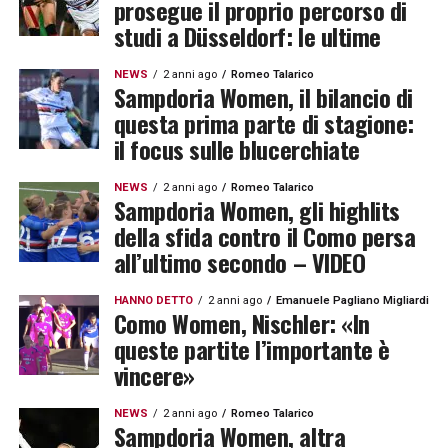
prosegue il proprio percorso di
studi a Düsseldorf: le ultime
NEWS
2 anni ago
Romeo Talarico
Sampdoria Women, il bilancio di
questa prima parte di stagione:
il focus sulle blucerchiate
NEWS
2 anni ago
Romeo Talarico
Sampdoria Women, gli highlits
della sfida contro il Como persa
all’ultimo secondo – VIDEO
HANNO DETTO
2 anni ago
Emanuele Pagliano Migliardi
Como Women, Nischler: «In
queste partite l’importante è
vincere»
NEWS
2 anni ago
Romeo Talarico
Sampdoria Women, altra