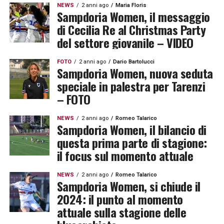
NEWS
2 anni ago
Maria Floris
Sampdoria Women, il messaggio
di Cecilia Re al Christmas Party
del settore giovanile – VIDEO
FOTO
2 anni ago
Dario Bartolucci
Sampdoria Women, nuova seduta
speciale in palestra per Tarenzi
– FOTO
NEWS
2 anni ago
Romeo Talarico
Sampdoria Women, il bilancio di
questa prima parte di stagione:
il focus sul momento attuale
NEWS
2 anni ago
Romeo Talarico
Sampdoria Women, si chiude il
2024: il punto al momento
attuale sulla stagione delle