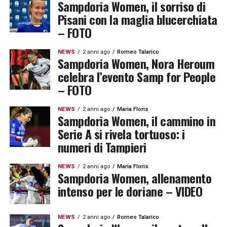
Sampdoria Women, il sorriso di
Pisani con la maglia blucerchiata
– FOTO
NEWS
2 anni ago
Romeo Talarico
Sampdoria Women, Nora Heroum
celebra l’evento Samp for People
– FOTO
NEWS
2 anni ago
Maria Floris
Sampdoria Women, il cammino in
Serie A si rivela tortuoso: i
numeri di Tampieri
NEWS
2 anni ago
Maria Floris
Sampdoria Women, allenamento
intenso per le doriane – VIDEO
NEWS
2 anni ago
Romeo Talarico