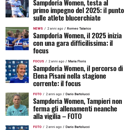
Sampdoria Women, testa al
primo impegno del 2025: il punto
sulle atlete blucerchiate
NEWS
2 anni ago
Romeo Talarico
Sampdoria Women, il 2025 inizia
con una gara difficilissima: il
focus
FOCUS
2 anni ago
Maria Floris
Sampdoria Women, il percorso di
Elena Pisani nella stagione
corrente: il focus
FOTO
2 anni ago
Dario Bartolucci
Sampdoria Women, Tampieri non
ferma gli allenamenti neanche
alla vigilia – FOTO
FOTO
2 anni ago
Dario Bartolucci