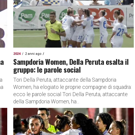
2024
2 anni ago
na
Sampdoria Women, Della Peruta esalta il
gruppo: le parole social
a
Tori Della Peruta, attaccante della Sampdoria
na
Women, ha elogiato le proprie compagne di squadra:
ecco le parole social Tori Della Peruta, attaccante
della Sampdoria Women, ha...