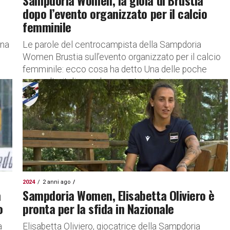
Sampdoria Women, la gioia di Brustia
dopo l’evento organizzato per il calcio
femminile
ina
Le parole del centrocampista della Sampdoria
Women Brustia sull’evento organizzato per il calcio
femminile: ecco cosa ha detto Una delle poche
prescelte italiane ad aver partecipato...
2024
2 anni ago
a
Sampdoria Women, Elisabetta Oliviero è
o
pronta per la sfida in Nazionale
a
Elisabetta Oliviero, giocatrice della Sampdoria