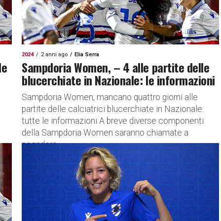
2024
2 anni ago
Elia Serra
le
Sampdoria Women, – 4 alle partite delle
blucerchiate in Nazionale: le informazioni
Sampdoria Women, mancano quattro giorni alle
partite delle calciatrici blucerchiate in Nazionale:
tutte le informazioni A breve diverse componenti
della Sampdoria Women saranno chiamate a
scendere...