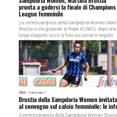
Sampdoria Women, Martina Brustia
pronta a godersi la finale di Champions
League femminile
La centrocampista della Sampdoria Women Mart
Brustia si sta godendo la finale di UWCL dopo una
lunga stagione, ecco la foto sui social A seguito
dell’importante...
2024
2 anni ago
Brustia della Sampdoria Women invitat
al convegno sul calcio femminile: le inf
Il centrocampista della Sampdoria Women Brusti