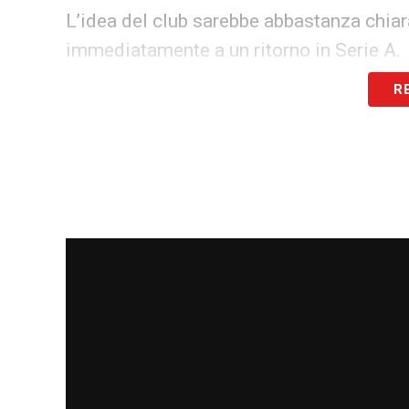
L’idea del club sarebbe abbastanza chiara
immediatamente a un ritorno in Serie A.
R