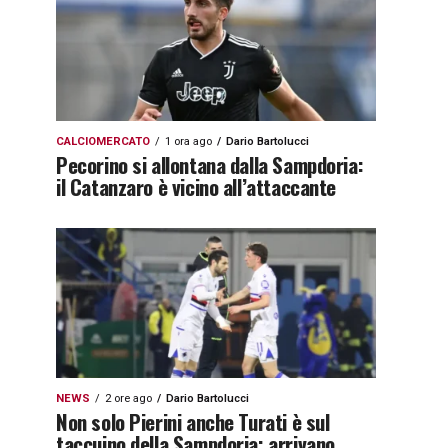
CALCIOMERCATO
1 ora ago
Dario Bartolucci
Pecorino si allontana dalla Sampdoria:
il Catanzaro è vicino all’attaccante
NEWS
2 ore ago
Dario Bartolucci
Non solo Pierini anche Turati è sul
taccuino della Sampdoria: arrivano