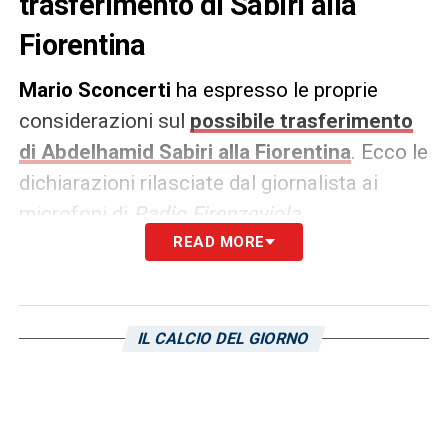
trasferimento di Sabiri alla
Fiorentina
Mario Sconcerti
ha espresso le proprie
considerazioni sul
possibile trasferimento
di Abdelhamid Sabiri alla Fiorentina
. Ecco le
dichiarazioni rilasciate dal giornalista ai
microfoni di
Radio Firenzeviola
.
READ MORE
DICHIARAZIONI –
«Se si deve puntare a
prendere Sabiri io mi terrei Castrovilli.
Abbiamo tanti giocatori validi in quel ruolo. Il
IL CALCIO DEL GIORNO
marocchino è un buon giocatore ma non mi
scalda, è un profilo alla Bajrami che non fa la
differenza, difficilmente farebbero svoltare la