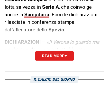
lotta salvezza in
Serie A
, che coinvolge
anche la
Sampdoria
. Ecco le dichiarazioni
rilasciate in conferenza stampa
dall’allenatore dello
Spezia
.
DICHIARAZIONI –
«Il Verona lo guardo ma
voglio guardare in avanti. Dobbiamo
READ MORE
recuperare in avanti più che guardare dietro,
è il mio pensiero».
LA PLAYLIST DELLE NOSTRE TOP NEWS
IL CALCIO DEL GIORNO