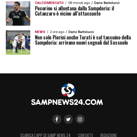
CALCIOMERCATO
58 minuti ago
Dario Bartolucci
Pecorino si allontana dalla Sampdoria: il
Catanzaro è vicino all’attaccante
NEWS
2 ore ago
Dario Bartolucci
Non solo Pierini anche Turati è sul taccuino della
Sampdoria: arrivano nuovi segnali dal Sassuolo
SCARICA L’APP DI SAMP NEWS 24
CONTATTI
REDAZIONE