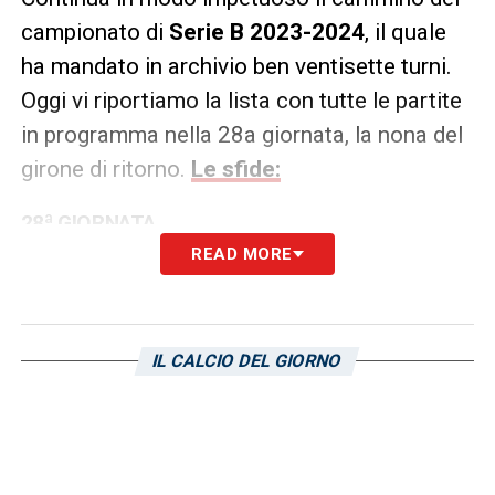
campionato di
Serie B 2023-2024
, il quale
ha mandato in archivio ben ventisette turni.
Oggi vi riportiamo la lista con tutte le partite
in programma nella 28a giornata, la nona del
girone di ritorno.
Le sfide:
28ª GIORNATA
READ MORE
DATA
ORARIO
PARTITA
RISULTATO
Sabato 2
14.00
BRESCIA-
–
marzo
PALERMO
IL CALCIO DEL GIORNO
Sabato 2
14.00
SÜDTIROL-LECCO
–
marzo
Sabato 2
14.00
TERNANA-PARMA
–
marzo
Sabato 2
16.15
COSENZA-
–