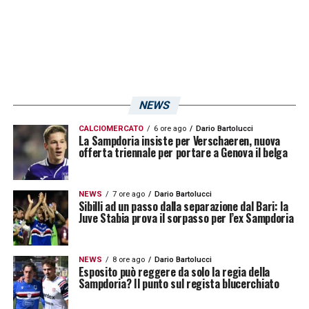
marzo
CATANZARO
Domenica 3
16.15
ASCOLI-REGGIANA
–
marzo
Domenica 3
16.15
BARI-SPEZIA
–
marzo
NEWS
Domenica 3
16.15
CITTADELLA-PISA
–
marzo
CALCIOMERCATO
6 ore ago
Dario Bartolucci
La Sampdoria insiste per Verschaeren, nuova
Domenica 3
16.15
COMO-VENEZIA
–
offerta triennale per portare a Genova il belga
marzo
Domenica 3
16.15
FERALPISALÒ-
–
NEWS
7 ore ago
Dario Bartolucci
marzo
SAMPDORIA
Sibilli ad un passo dalla separazione dal Bari: la
Juve Stabia prova il sorpasso per l’ex Sampdoria
Domenica 3
18.30
MODENA-
–
marzo
CREMONESE
NEWS
8 ore ago
Dario Bartolucci
Esposito può reggere da solo la regia della
Sampdoria? Il punto sul regista blucerchiato
LA PLAYLIST DELLE NOSTRE TOP NEWS