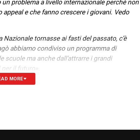
 un problema a livello internazionale perché non
 appeal e che fanno crescere i giovani. Vedo
 Nazionale tornasse ai fasti del passato, c’è
lagò abbiamo condiviso un programma di
lle scuole ma anche dall’attrarre i grandi
per il futuro».
EAD MORE
S