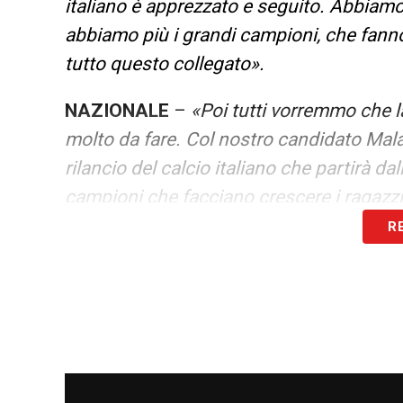
italiano è apprezzato e seguito. Abbiamo
abbiamo più i grandi campioni, che fanno
tutto questo collegato».
NAZIONALE
–
«Poi tutti vorremmo che la
molto da fare. Col nostro candidato Ma
rilancio del calcio italiano che partirà da
campioni che facciano crescere i ragazzi 
R
LA PLAYLIST DELLE NOSTRE TOP NEW