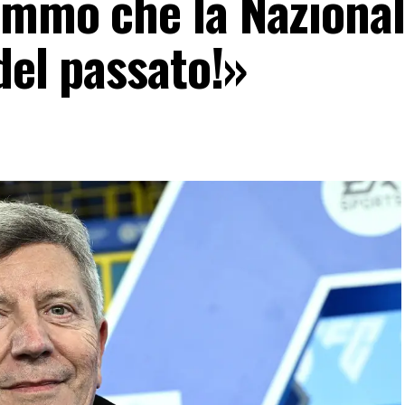
emmo che la Naziona
 del passato!»