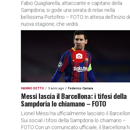
Fabio Quagliarella, attaccante e capitano della
Sampdoria, si gode una serata di relax nella
bellissima Portofino – FOTO In attesa dell’inizio d
nuova stagione, che vedrà...
HANNO DETTO
5 anni ago
Federico Carrara
Messi lascia il Barcellona: i tifosi della
Sampdoria lo chiamano – FOTO
Lionel Messi ha ufficialmente lasciato il Barcellon
Sui social i tifosi della Sampdoria lo chiamano –
FOTO Con un comunicato ufficiale, il Barcellona h