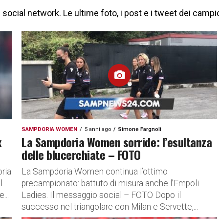
ocial network. Le ultime foto, i post e i tweet dei campio
SAMPDORIA WOMEN
5 anni ago
Simone Fargnoli
x
La Sampdoria Women sorride: l’esultanza
delle blucerchiate – FOTO
oria
La Sampdoria Women continua l’ottimo
l
precampionato: battuto di misura anche l’Empoli
...
Ladies. Il messaggio social – FOTO Dopo il
successo nel triangolare con Milan e Servette,...