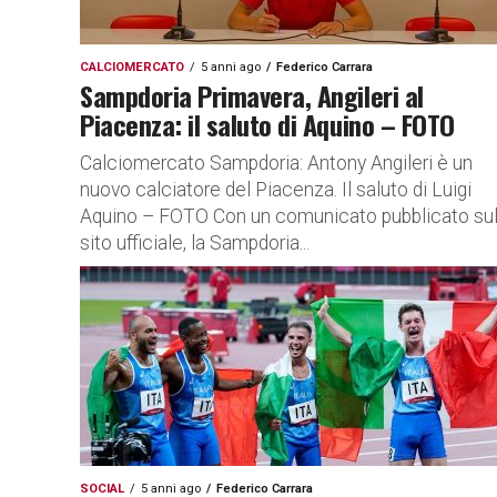
CALCIOMERCATO
5 anni ago
Federico Carrara
Sampdoria Primavera, Angileri al
Piacenza: il saluto di Aquino – FOTO
Calciomercato Sampdoria: Antony Angileri è un
nuovo calciatore del Piacenza. Il saluto di Luigi
Aquino – FOTO Con un comunicato pubblicato su
sito ufficiale, la Sampdoria...
SOCIAL
5 anni ago
Federico Carrara