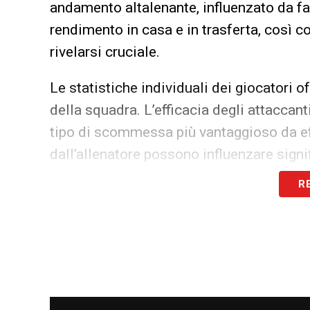
andamento altalenante, influenzato da fatt
rendimento in casa e in trasferta, così c
rivelarsi cruciale.
Le statistiche individuali dei giocatori o
della squadra. L’efficacia degli attaccant
tipo di scommessa più vantaggioso da eff
dall’allenatore possono influenzare signi
R
Valutare gli avversari che la Sampdoria a
importante. Conoscere i punti di forza e 
scenari plausibili e a scegliere opzioni
approfondita permette di adattare le pro
Interpretazione dei dati di fo