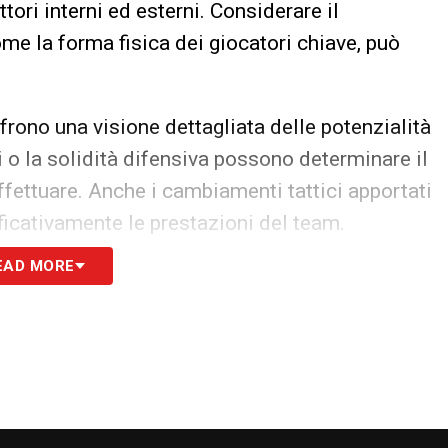
ori interni ed esterni. Considerare il
ome la forma fisica dei giocatori chiave, può
ffrono una visione dettagliata delle potenzialità
i o la solidità difensiva possono determinare il
ettuare. Anche i cambiamenti tattici apportati
ficativamente le prestazioni del team.
EAD MORE
ffronterà nelle prossime partite è altrettanto
debolezza degli avversari aiuta a prevedere
 di scommessa più vantaggiose. Questa analisi
prie strategie di conseguenza.
rma e trend