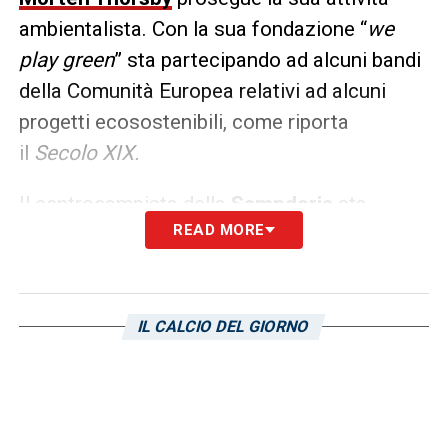
ambientalista. Con la sua fondazione “
we
play green
” sta partecipando ad alcuni bandi
della Comunità Europea relativi ad alcuni
progetti ecosostenibili, come riporta
il
Secolo XIX.
Il centrocampista della
Sampdoria
sta
READ MORE
lavorando in sinergia anche con il Comune di
Genova. In questa ottica anche l’
incontro
con il sindaco Marco Bucci
, con il quale ha
stretto un rapporto di collaborazione. Nei
IL CALCIO DEL GIORNO
primi di giugno saranno lanciati su quasi
tutte le piattaforme social una serie di
contenuti promozionali proprio per il lancio di