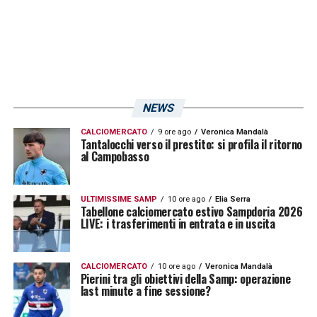
“we play green”, alcuni girati anche in Liguria.
LA PLAYLIST DELLE NOSTRE TOP NEWS
NEWS
CALCIOMERCATO
9 ore ago
Veronica Mandalà
Tantalocchi verso il prestito: si profila il ritorno
al Campobasso
ULTIMISSIME SAMP
10 ore ago
Elia Serra
Tabellone calciomercato estivo Sampdoria 2026
LIVE: i trasferimenti in entrata e in uscita
CALCIOMERCATO
10 ore ago
Veronica Mandalà
Pierini tra gli obiettivi della Samp: operazione
last minute a fine sessione?