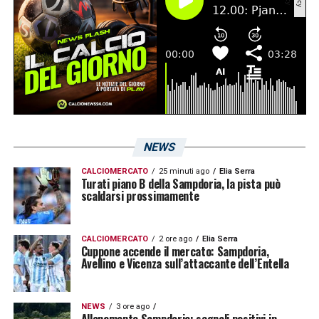
NEWS
CALCIOMERCATO
25 minuti ago
Elia Serra
Turati piano B della Sampdoria, la pista può
scaldarsi prossimamente
CALCIOMERCATO
2 ore ago
Elia Serra
Cuppone accende il mercato: Sampdoria,
Avellino e Vicenza sull’attaccante dell’Entella
NEWS
3 ore ago
Allenamento Sampdoria: segnali positivi in