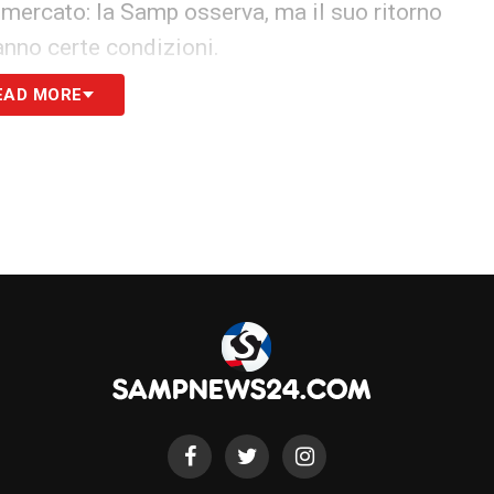
 mercato: la Samp osserva, ma il suo ritorno
anno certe condizioni.
EAD MORE