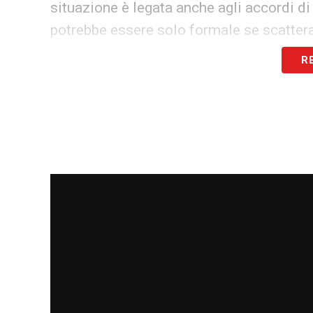
situazione è legata anche agli accordi di
potrebbe essere solo formale se scatter
R