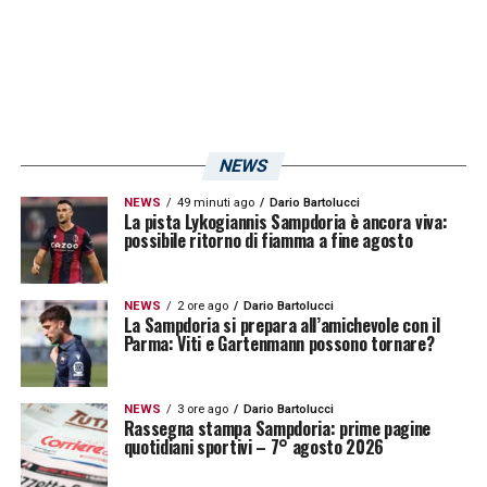
torneremo: è un Paese dove eravamo e
saremo sempre felici»
.
LA PLAYLIST DELLE NOSTRE TOP NEWS
NEWS
NEWS
49 minuti ago
Dario Bartolucci
La pista Lykogiannis Sampdoria è ancora viva:
possibile ritorno di fiamma a fine agosto
NEWS
2 ore ago
Dario Bartolucci
La Sampdoria si prepara all’amichevole con il
Parma: Viti e Gartenmann possono tornare?
NEWS
3 ore ago
Dario Bartolucci
Rassegna stampa Sampdoria: prime pagine
quotidiani sportivi – 7° agosto 2026