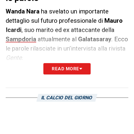
Wanda Nara
ha svelato un importante
dettaglio sul futuro professionale di
Mauro
Icardi
, suo marito ed ex attaccante della
Sampdoria
attualmente al
Galatasaray
. Ecco
le parole rilasciate in un’intervista alla rivista
Gente
.
READ MORE
DICHIARAZIONI –
«Quando mi trovate un po’
stanca, qualcosa della vita che facevo in
Italia e in Francia mi manca (ride, ndr). Ora
IL CALCIO DEL GIORNO
sono felice a Masterchef e di tutto ciò che
mi sta succedendo, non mi pento di niente.
Non mi soffermo troppo sulla nostalgia per
la vita che ho avuto in Italia perché so che