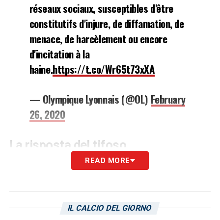
réseaux sociaux, susceptibles d'être
constitutifs d'injure, de diffamation, de
menace, de harcèlement ou encore
d'incitation à la
haine.
https://t.co/Wr65t73xXA
— Olympique Lyonnais (@OL)
February
26, 2020
La risposta del tifoso
READ MORE
https://twitter.com/FCAouar/status/123258
LA PLAYLIST DELLE NOSTRE TOP NEWS
IL CALCIO DEL GIORNO