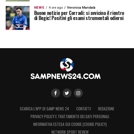
NEWS
4 ore ago
Veronica Mandalà
Buone notizie per Corradi: si avvicina il rientro
di Begic! Positivi gli esami strumentali odierni
SCARICA L’APP DI SAMP NEWS 24
CONTATTI
REDAZIONE
PRIVACY POLICY E TRATTAMENTO DEI DATI PERSONALI
INFORMATIVA ESTESA SUI COOKIE (COOKIE POLICY)
NETWORK SPORT REVIEW