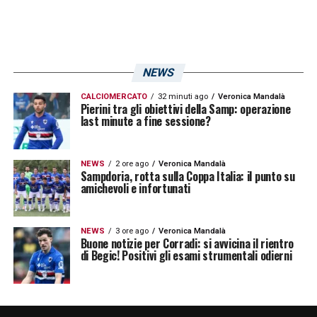
NEWS
CALCIOMERCATO
32 minuti ago
Veronica Mandalà
Pierini tra gli obiettivi della Samp: operazione
last minute a fine sessione?
NEWS
2 ore ago
Veronica Mandalà
Sampdoria, rotta sulla Coppa Italia: il punto su
amichevoli e infortunati
NEWS
3 ore ago
Veronica Mandalà
Buone notizie per Corradi: si avvicina il rientro
di Begic! Positivi gli esami strumentali odierni