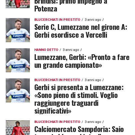
Brindisi: primo impegno a
Potenza
BLUCERCHIATI IN PRESTITO
3 anni ago
Serie C, Lumezzane nel girone A:
Gerbi esordisce a Vercelli
HANNO DETTO
3 anni ago
Lumezzane, Gerbi: «Pronto a fare
un grande campionato»
BLUCERCHIATI IN PRESTITO
3 anni ago
Gerbi si presenta a Lumezzane:
«Sono pieno di stimoli. Voglio
raggiungere traguardi
significativi»
BLUCERCHIATI IN PRESTITO
3 anni ago
Calciomercato Sampdoria: Saio