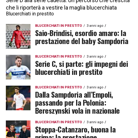
Serie D alla serie cadetta. Un percorso che crescita
che li riporterà a vestire la maglia blucerchiata
Blucerchiati in prestito
BLUCERCHIATI IN PRESTITO
3 anni ago
Saio-Brindisi, esordio amaro: la
prestazione del baby Sampdoria
BLUCERCHIATI IN PRESTITO
3 anni ago
Serie C, si parte: gli impegni dei
blucerchiati in prestito
BLUCERCHIATI IN PRESTITO
3 anni ago
Dalla Sampdoria all’Empoli,
passando per la Polonia:
Bereszynski vola in nazionale
BLUCERCHIATI IN PRESTITO
3 anni ago
Stoppa-Catanzaro, buona la
prima: la prestazione