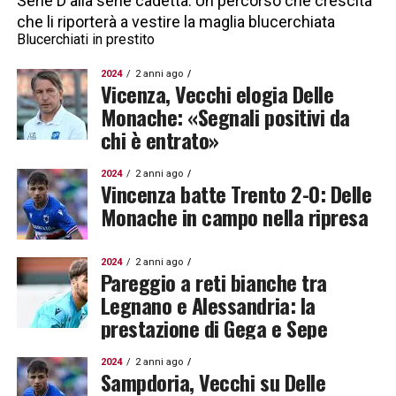
Serie D alla serie cadetta. Un percorso che crescita
che li riporterà a vestire la maglia blucerchiata
Blucerchiati in prestito
2024
2 anni ago
Vicenza, Vecchi elogia Delle
Monache: «Segnali positivi da
chi è entrato»
2024
2 anni ago
Vincenza batte Trento 2-0: Delle
Monache in campo nella ripresa
2024
2 anni ago
Pareggio a reti bianche tra
Legnano e Alessandria: la
prestazione di Gega e Sepe
2024
2 anni ago
Sampdoria, Vecchi su Delle