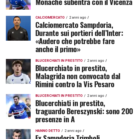
Monache subentra con il Vicenza
CALCIOMERCATO
2 anni ago
Calciomercato Sampdoria,
Durante sui portieri dell’Inter:
«Audero che potrebbe fare
anche il primo»
BLUCERCHIATI IN PRESTITO
2 anni ago
Blucerchiato in prestito,
Malagrida non convocato dal
Rimini contro la Vis Pesaro
BLUCERCHIATI IN PRESTITO
2 anni ago
Blucerchiati in prestito,
traguardo Bereszynski: sono 200
presenze in A
HANNO DETTO
2 anni ago
Ex Sampdoria Trimboli