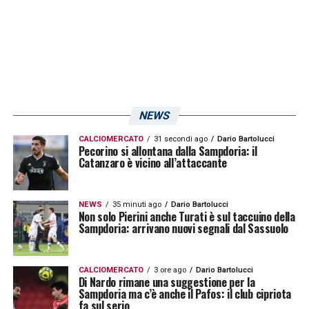
NEWS
CALCIOMERCATO
31 secondi ago
Dario Bartolucci
Pecorino si allontana dalla Sampdoria: il
Catanzaro è vicino all’attaccante
NEWS
35 minuti ago
Dario Bartolucci
Non solo Pierini anche Turati è sul taccuino della
Sampdoria: arrivano nuovi segnali dal Sassuolo
CALCIOMERCATO
3 ore ago
Dario Bartolucci
Di Nardo rimane una suggestione per la
Sampdoria ma c’è anche il Pafos: il club cipriota
fa sul serio