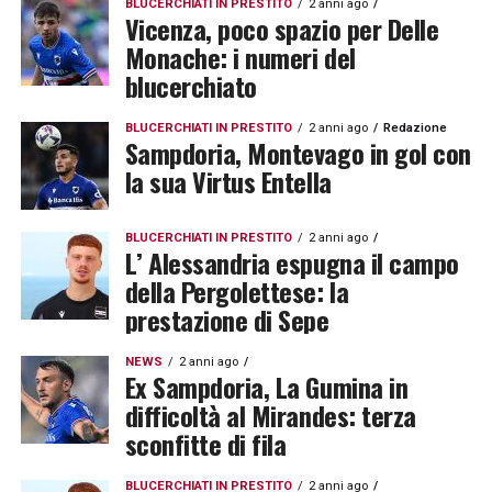
BLUCERCHIATI IN PRESTITO
2 anni ago
Vicenza, poco spazio per Delle
Monache: i numeri del
blucerchiato
BLUCERCHIATI IN PRESTITO
2 anni ago
Redazione
Sampdoria, Montevago in gol con
la sua Virtus Entella
BLUCERCHIATI IN PRESTITO
2 anni ago
L’ Alessandria espugna il campo
della Pergolettese: la
prestazione di Sepe
NEWS
2 anni ago
Ex Sampdoria, La Gumina in
difficoltà al Mirandes: terza
sconfitte di fila
BLUCERCHIATI IN PRESTITO
2 anni ago