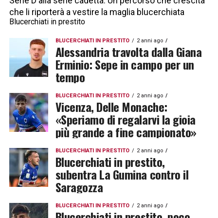
Serie D alla serie cadetta. Un percorso che crescita
che li riporterà a vestire la maglia blucerchiata
Blucerchiati in prestito
BLUCERCHIATI IN PRESTITO
2 anni ago
Alessandria travolta dalla Giana
Erminio: Sepe in campo per un
tempo
BLUCERCHIATI IN PRESTITO
2 anni ago
Vicenza, Delle Monache:
«Speriamo di regalarvi la gioia
più grande a fine campionato»
BLUCERCHIATI IN PRESTITO
2 anni ago
Blucerchiati in prestito,
subentra La Gumina contro il
Saragozza
BLUCERCHIATI IN PRESTITO
2 anni ago
Blucerchiati in prestito, poco