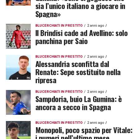
sia l’unico italiano a giocare in
Spagna»
BLUCERCHIATI IN PRESTITO
2 anni ago
Il Brindisi cade ad Avellino: solo
panchina per Saio
BLUCERCHIATI IN PRESTITO
2 anni ago
Alessandria sconfitta dal
Renate: Sepe sostituito nella
ripresa
BLUCERCHIATI IN PRESTITO
2 anni ago
Sampdoria, buio La Gumina: è
ancora a secco in Spagna
BLUCERCHIATI IN PRESTITO
2 anni ago
Monopoli, poco spazio per Vitale:
i numeri nell’ultimo mese