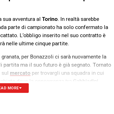
a sua avventura al
Torino
. In realtà sarebbe
onda parte di campionato ha solo confermato la
attato. L’obbligo inserito nel suo contratto è
rà nelle ultime cinque partite.
 granata, per Bonazzoli ci sarà nuovamente la
partita ma il suo futuro è già segnato. Tornato
o sul
mercato
per trovargli una squadra in cui
cerchiato dove la concorrenza tra
Gabbiadini
,
EAD MORE
catto di
Keita
sarebbe altissima.
S