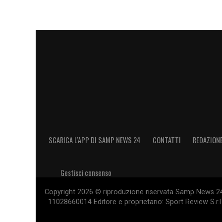
SCARICA L’APP DI SAMP NEWS 24
CONTATTI
REDAZION
Gestisci consenso
Copyright 2026 © riproduzione riservata Samp News 24 -
11028660014 Editore e proprietario: Sport Review S.r.l