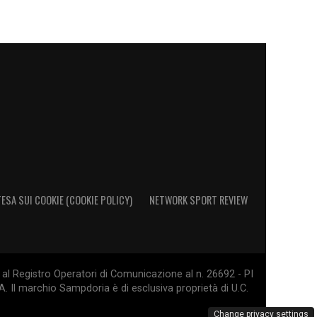
ESA SUI COOKIE (COOKIE POLICY)
NETWORK SPORT REVIEW
al Registro Operatori di Comunicazione al n. 26692 - PI
. Il marchio Sampdoria è di esclusiva proprietà di U.C.
Change privacy settings