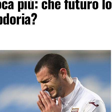
ca più: che futuro lo
pdoria?