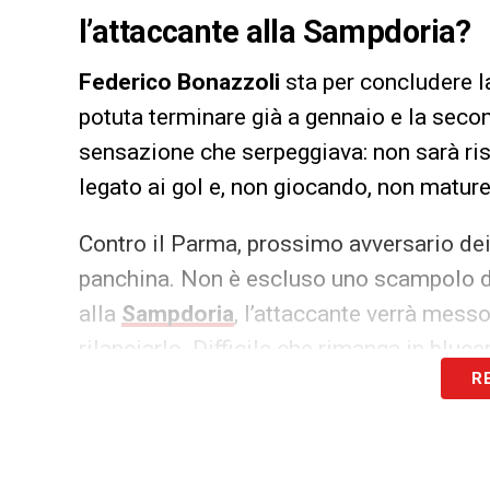
l’attaccante alla Sampdoria?
Federico Bonazzoli
sta per concludere l
potuta terminare già a gennaio e la sec
sensazione che serpeggiava: non sarà risc
legato ai gol e, non giocando, non mature
Contro il Parma, prossimo avversario dei
panchina. Non è escluso uno scampolo di 
alla
Sampdoria
, l’attaccante verrà mess
rilanciarlo. Difficile che rimanga in blu
R
Quagliarella
,
Torregrossa
e, forse, il ris
LA PLAYLIST DELLE NOSTRE TOP NEW