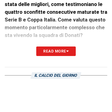
stata delle migliori, come testimoniano le
quattro sconfitte consecutive maturate tra
Serie B e Coppa Italia. Come valuta questo
momento particolarmente complesso che
sta vivendo la squadra di Donati?
«È da qualche anno che la Sampdoria ha dei
READ MORE
problemi. In base alla mia esperienza
maturata da giocatore prima e da tecnico in
seguito, ho vissuto delle situazioni anche
IL CALCIO DEL GIORNO
molto difficili, però dietro c’era una base
solida composta da una società forte, un
direttore sportivo e l’allenatore con uno staff
tecnico. Partendo da questa considerazione,
dico che che alla Samp manca questo asset