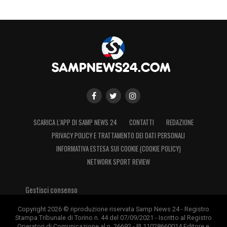
SCARICA L’APP DI SAMP NEWS 24
CONTATTI
REDAZIONE
PRIVACY POLICY E TRATTAMENTO DEI DATI PERSONALI
INFORMATIVA ESTESA SUI COOKIE (COOKIE POLICY)
NETWORK SPORT REVIEW
Gestisci consenso
Copyright 2026 © riproduzione riservata Samp News 24 - Registro
Stampa Tribunale di Torino n. 44 del 07/09/2021 - Iscritto al Registro
Operatori di Comunicazione al n. 26692 - PI 11028660014 Editore e