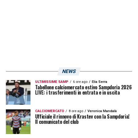
centrando una storica promozione. Le sue
prestazioni attirano il
Sassuolo
, che lo
acquista a titolo definitivo. Anche in Emilia il
copione si ripete: l’olandese si rivela uno dei
perni difensivi della squadra che vince il
campionato cadetto e vola in massima serie.
Cosa potrebbe dare Cas Odenthal
NEWS
alla Sampdoria?
ULTIMISSIME SAMP
6 ore ago
Elia Serra
Tabellone calciomercato estivo Sampdoria 2026
LIVE: i trasferimenti in entrata e in uscita
Nel febbraio 2026, complice una prima parte
di stagione ai margini in Serie A, il difensore
CALCIOMERCATO
8 ore ago
Veronica Mandalà
ha accettato il prestito al
Bari
raccogliendo
Ufficiale il rinnovo di Krastev con la Sampdoria!
Il comunicato del club
18 presenze complessive e 1 gol.
Nonostante la sfortunata retrocessione