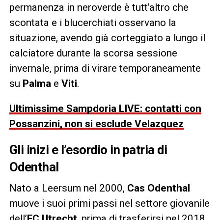
permanenza in neroverde è tutt’altro che
scontata e i blucerchiati osservano la
situazione, avendo già corteggiato a lungo il
calciatore durante la scorsa sessione
invernale, prima di virare temporaneamente
su
Palma
e
Viti
.
Ultimissime Sampdoria LIVE: contatti con
Possanzini, non si esclude Velazquez
Gli inizi e l’esordio in patria di
Odenthal
Nato a Leersum nel 2000,
Cas Odenthal
muove i suoi primi passi nel settore giovanile
dell’
FC Utrecht
, prima di trasferirsi nel 2018