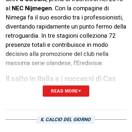
al
NEC Nijmegen
. Con la compagine di
Nimega fa il suo esordio tra i professionisti,
diventando rapidamente un punto fermo della
retroguardia. In tre stagioni colleziona 72
presenze totali e contribuisce in modo
decisivo alla promozione del club nella
massima serie olandese, l’Eredivisie.
Il salto in Italia e i successi di Cas
Odenthal
READ MORE
Nell’estate del 2022 il centrale sbarca nel
calcio italiano grazie all’intuizione del
Como
.
In riva al Lario vive un biennio ad altissimi
IL CALCIO DEL GIORNO
livelli, collezionando oltre 60 presenze e