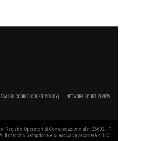
ESA SUI COOKIE (COOKIE POLICY)
NETWORK SPORT REVIEW
al Registro Operatori di Comunicazione al n. 26692 - PI
. Il marchio Sampdoria è di esclusiva proprietà di U.C.