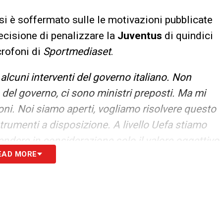
 si è soffermato sulle le motivazioni pubblicate
decisione di penalizzare la
Juventus
di quindici
crofoni di
Sportmediaset
.
lcuni interventi del governo italiano. Non
à del governo, ci sono ministri preposti. Ma mi
oni. Noi siamo aperti, vogliamo risolvere questo
trumenti a disposizione. A livello Uefa stiamo
endere in considerazione solo il valore oggettivo
EAD MORE
rico nel bilancio delle società».
S