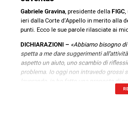
Gabriele Gravina
, presidente della
FIGC
,
ieri dalla Corte d’Appello in merito alla 
punti. Ecco le sue parole rilasciate ai mi
DICHIARAZIONI –
«Abbiamo bisogno di a
spetta a me dare suggerimenti all’attivit
aspetto un aiuto, uno scambio di riflessi
problema. Io oggi non intravedo grossi s
lavorando, io ho fatto una proposta di pr
R
presente in quel determinato momento sto
LA PLAYLIST DELLE NOSTRE TOP NEW