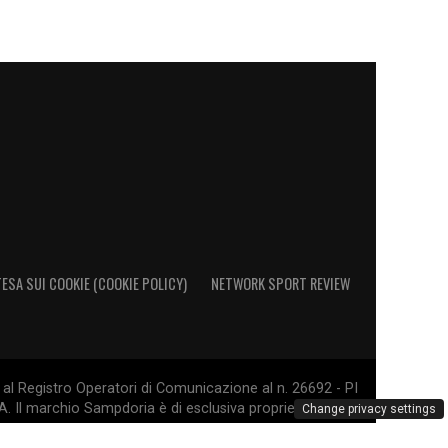
ESA SUI COOKIE (COOKIE POLICY)
NETWORK SPORT REVIEW
al Registro Operatori di Comunicazione al n. 26692 - PI
. Il marchio Sampdoria è di esclusiva proprietà di U.C.
Change privacy settings