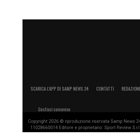
SCARICA L’APP DI SAMP NEWS 24
CONTATTI
REDAZION
Gestisci consenso
Copyright 2026 © riproduzione riservata Samp News 24 -
11028660014 Editore e proprietario: Sport Review S.r.l