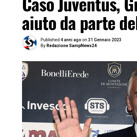
Caso Juventus, G
aiuto da parte d
Published
4 anni ago
on
31 Gennaio 2023
By
Redazione SampNews24