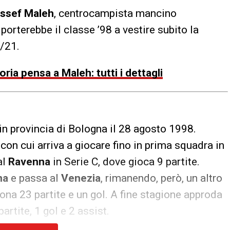
ssef Maleh
, centrocampista mancino
porterebbe il classe ’98 a vestire subito la
0/21.
ia pensa a Maleh: tutti i dettagli
n provincia di Bologna il 28 agosto 1998.
, con cui arriva a giocare fino in prima squadra in
al
Ravenna
in Serie C, dove gioca 9 partite.
na
e passa al
Venezia
, rimanendo, però, un altro
iona 23 partite e un gol. A fine stagione approda
artite, 1 gol e 2 assist.