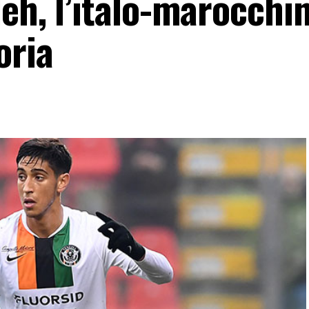
eh, l’italo-marocchi
oria