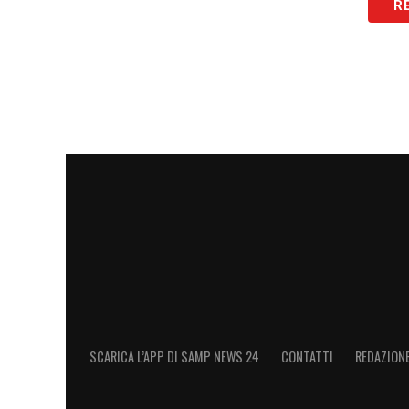
R
Chi è Youssef Maleh: le caratterist
Youssef Maleh
è un centrocampista brevi
mezz’ala sinistra, ma gioca tranquillam
esterno sinistro. Come raccontato in pre
infatti, la
Sampdoria
sarebbe d’accordo n
attenzione alla concorrenza, perché
Mal
Udinese
.
LA PLAYLIST DELLE NOSTRE TOP NEW
SCARICA L’APP DI SAMP NEWS 24
CONTATTI
REDAZION