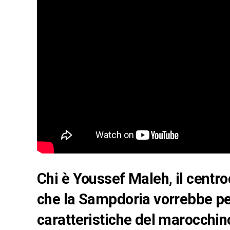
Chi è Youssef Maleh, il centr
che la Sampdoria vorrebbe per 
caratteristiche del marocchin