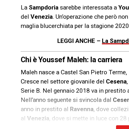
La
Sampdoria
sarebbe interessata a
You
del
Venezia
. Un’operazione che però non 
maglia blucerchiata per la stagione 202
LEGGI ANCHE –
La Sampdor
Chi è Youssef Maleh: la carriera
Maleh nasce a Castel San Pietro Terme, i
Cresce nel settore giovanile del
Cesena
Serie B. Nel gennaio 2018 va in prestito 
Nell’anno seguente si svincola dal
Cese
anno in prestito al
Ravenna
, dove collez
al
Venezia
, dove si mette in luce con 28 p