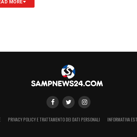
EAD MORE
iche e il ruolo
lineo, la sua posizione naturale sarebbe la
ente anche come centrocampista centrale o
cedenza. Il
Venezia
non vorrebbe cederlo,
el lasciarlo un anno ancora in Veneto. Ma
eh
è seguito da vicino anche da
Bologna
e
S
E
PRIVACY POLICY E TRATTAMENTO DEI DATI PERSONALI
INFORMATIVA EST