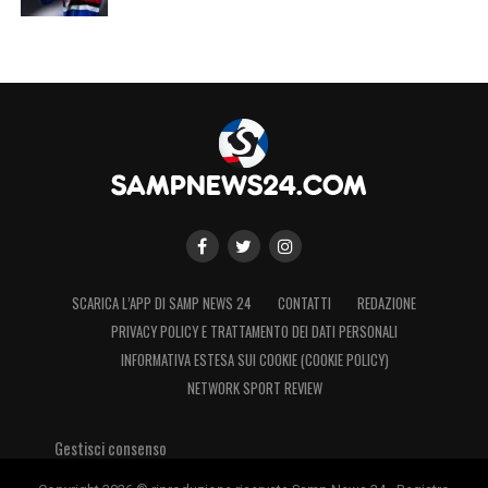
proponiamo. Certo, anche la città di Milano è
rappresentata dalla croce rossa a sfondo
bianco, ma si può dire che, in questo caso, i
tifosi dell’Inter abbiano difettato un po’ di
fantasia.
SCARICA L’APP DI SAMP NEWS 24
CONTATTI
REDAZIONE
PRIVACY POLICY E TRATTAMENTO DEI DATI PERSONALI
INFORMATIVA ESTESA SUI COOKIE (COOKIE POLICY)
NETWORK SPORT REVIEW
Gestisci consenso