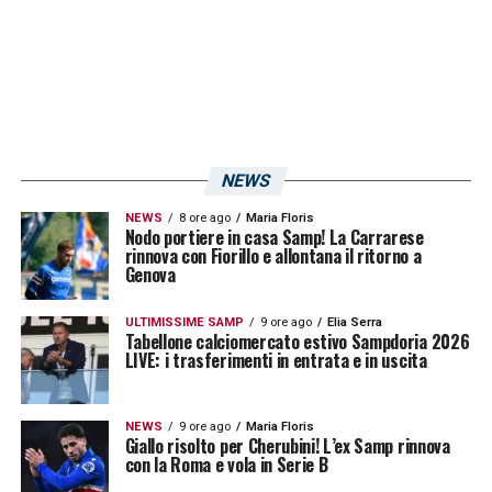
di ieri, però, è in particolare la
coreografia
dei tifosi dell’
Inter
: prima del fischio d’inizio
della stracittadina meneghina, infatti,
entrambe le curve hanno offerto il classico
spettacolo volto ad incitare le rispettive
squadre, e quello realizzato dai
supporters
NEWS
nerazzurri ricordava molto la coreografia
NEWS
8 ore ago
Maria Floris
Nodo portiere in casa Samp! La Carrarese
realizzata dalla
Gradinata Sud
in occasione
rinnova con Fiorillo e allontana il ritorno a
Genova
del
derby
vinto il 4 novembre. Allora, infatti, i
tifosi della Sampdoria avevano sventolato,
ULTIMISSIME SAMP
9 ore ago
Elia Serra
Tabellone calciomercato estivo Sampdoria 2026
insieme a quelle blucerchiate, svariate
LIVE: i trasferimenti in entrata e in uscita
bandiere raffiguranti la
croce di San Giorgio
,
simbolo di Genova. Un’idea, questa, replicata
NEWS
9 ore ago
Maria Floris
Giallo risolto per Cherubini! L’ex Samp rinnova
ieri sera appunto dalla Curva Nord, come si
con la Roma e vola in Serie B
può vedere dalla foto che sotto vi