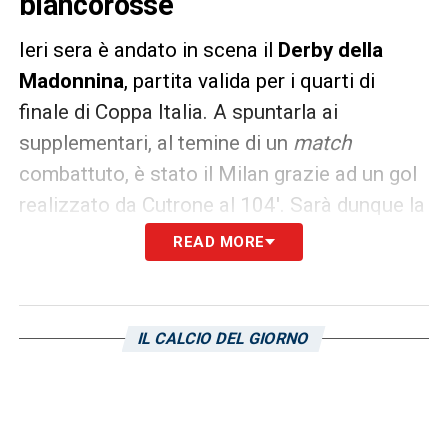
biancorosse
Ieri sera è andato in scena il
Derby della
Madonnina
, partita valida per i quarti di
finale di Coppa Italia. A spuntarla ai
supplementari, al temine di un
match
combattuto, è stato il Milan grazie ad un gol
realizzato da Cutrone al 104′. Sarà dunque la
squadra rossonera ad affrontare nella
READ MORE
doppia semifinale la Lazio, uscita vincente il
giorno precedente dalla gara contro la
Fiorentina di Pioli, che aveva
IL CALCIO DEL GIORNO
precedentemente eliminato la Sampdoria
con un pirotecnico 3-2 al “Franchi”. Ciò che i
tifosi blucerchiati avranno notato della gara