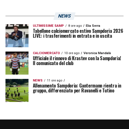
ostica e ben organizzata, metterà a dura
prova la Samp, che dovrà fare affidamento
NEWS
non solo sulla tecnica individuale, ma anche
ULTIMISSIME SAMP
8 ore ago
Elia Serra
sulla capacità di adattamento dei suoi uomini
Tabellone calciomercato estivo Sampdoria 2026
LIVE: i trasferimenti in entrata e in uscita
chiave.
CALCIOMERCATO
10 ore ago
Veronica Mandalà
LA PLAYLIST DELLE NOSTRE TOP NEWS
Ufficiale il rinnovo di Krastev con la Sampdoria!
Il comunicato del club
NEWS
11 ore ago
Allenamento Sampdoria: Gantermann rientra in
gruppo, differenziato per Ravanelli e Tutino