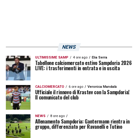
AsapTom96
Saiani
si è qualificato per il
Final Eight grazie al sesto posto ottenuto
nella fase a gironi. Testa al Sassuolo per
passare il turno e tentare la scalata alla
vittoria finale.
NEWS
LA PLAYLIST DELLE NOSTRE TOP NEWS
ULTIMISSIME SAMP
4 ore ago
Elia Serra
Tabellone calciomercato estivo Sampdoria 2026
LIVE: i trasferimenti in entrata e in uscita
CALCIOMERCATO
6 ore ago
Veronica Mandalà
Ufficiale il rinnovo di Krastev con la Sampdoria!
Il comunicato del club
NEWS
8 ore ago
Allenamento Sampdoria: Gantermann rientra in
gruppo, differenziato per Ravanelli e Tutino