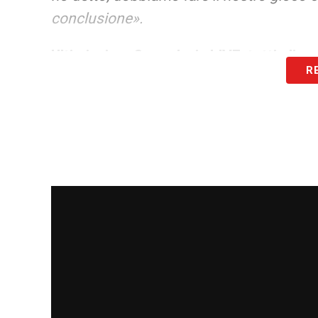
conclusione».
Ultimissime Sampdoria LIVE: tutti gli ag
R
Flachi sulla situazione attuale
LA PLAYLIST DELLE NOSTRE TOP NEW