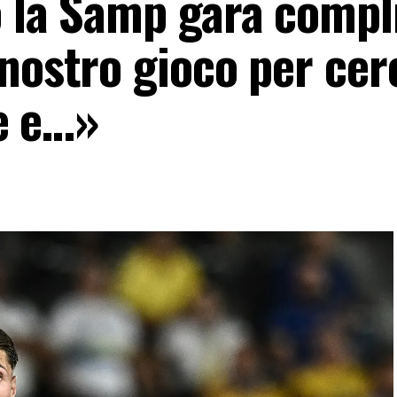
o la Samp gara compl
 nostro gioco per cer
le e…»