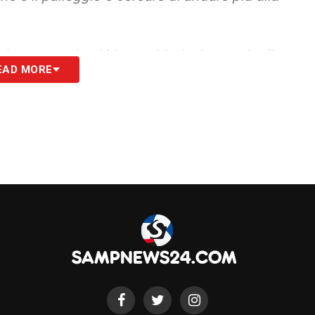
giornamenti sui blucerchiati e le parole di
EAD MORE
S